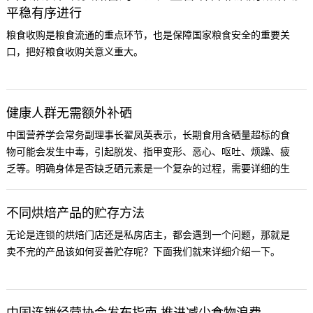
平稳有序进行
粮食收购是粮食流通的重点环节，也是保障国家粮食安全的重要关
口，把好粮食收购关意义重大。
健康人群无需额外补硒
中国营养学会常务副理事长翟凤英表示，长期食用含硒量超标的食
物可能会发生中毒，引起脱发、指甲变形、恶心、呕吐、烦躁、疲
乏等。明确身体是否缺乏硒元素是一个复杂的过程，需要详细的生
化检测来确定，盲目补硒可能会引发不良后果。
不同烘焙产品的贮存方法
无论是连锁的烘焙门店还是私房店主，都会遇到一个问题，那就是
卖不完的产品该如何妥善贮存呢？下面我们就来详细介绍一下。
中国连锁经营协会发布指南 推进减少食物浪费