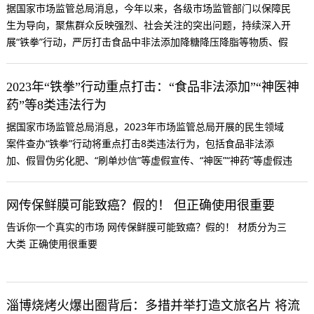
据国家市场监管总局消息，今年以来，各级市场监管部门以保障民
生为导向，聚焦群众反映强烈、社会关注的突出问题，持续深入开
展“铁拳”行动，严厉打击食品中非法添加降糖降压降脂等物质、假
冒伪劣化肥、“刷单炒信”等虚假宣传、“神医”“神药”虚假违法广告、
生产销售劣质燃气具、违法生产使用小型锅炉和使用未登记电梯、
2023年“铁拳”行动重点打击：“食品非法添加”“神医神
利用不公平格式条款侵害消费者权益、假冒知名品牌及“傍名人”“搭
药”等8类违法行为
便车”行为，查办了一批与群众利益息息相关的违法案件。
据国家市场监管总局消息，2023年市场监管总局开展的民生领域
案件查办“铁拳”行动将重点打击8类违法行为，包括食品非法添
加、假冒伪劣化肥、“刷单炒信”等虚假宣传、“神医”“神药”等虚假违
法广告、生产销售劣质燃气具、违法生产使用小型锅炉和使用未登
记电梯、利用不公平格式条款侵害消费者权益、假冒知名品牌及
网传保鲜膜可能致癌？假的！ 但正确使用很重要
“傍名人”“搭便车”行为。
告诉你一个真实的市场 网传保鲜膜可能致癌？假的！ 材质分为三
大类 正确使用很重要
淄博烧烤火爆出圈背后：多措并举打造文旅名片 将流