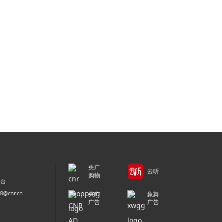
央广
云听
购物
平台
@cnr.cn
央广
象舞
广告
广告