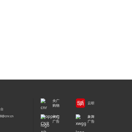
央广
云听
购物
平台
@cnr.cn
央广
象舞
广告
广告