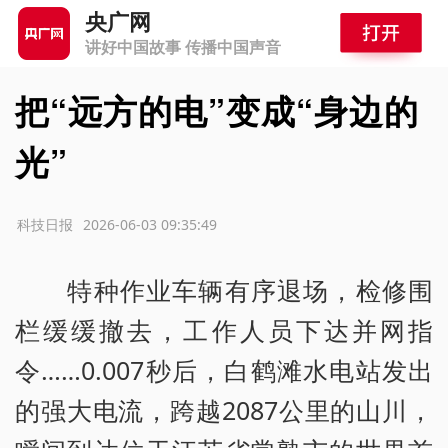
央广网
讲好中国故事 传播中国声音
把“远方的电”变成“身边的
光”
源：科技日报
2026-06-03 09:35:49
特种作业车辆有序退场，检修围
栏缓缓撤去，工作人员下达并网指
令……0.007秒后，白鹤滩水电站发出
的强大电流，跨越2087公里的山川，