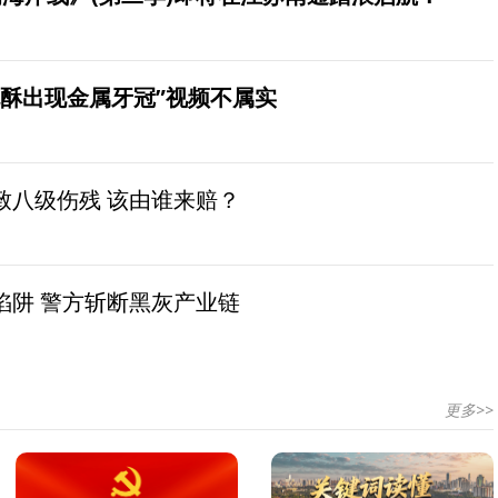
桃酥出现金属牙冠”视频不属实
致八级伤残 该由谁来赔？
陷阱 警方斩断黑灰产业链
更多>>