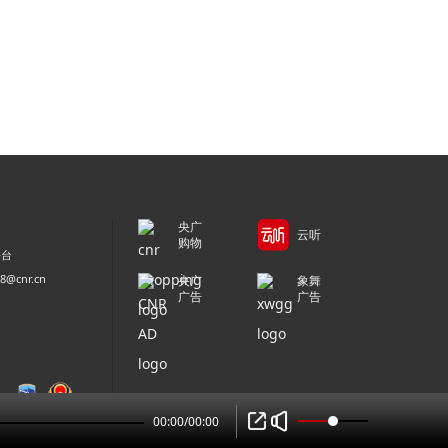
央广
云听
购物
平台
@cnr.cn
央广
象舞
广告
广告
00:00
/
00:00