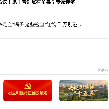
发热议！见手青到底有多毒？专家详解
9足金”镯子 这些检查“红线”千万别碰→
更多>>