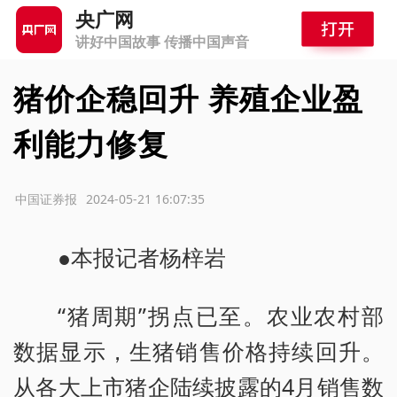
央广网
讲好中国故事 传播中国声音
猪价企稳回升 养殖企业盈
利能力修复
源：中国证券报
2024-05-21 16:07:35
●本报记者杨梓岩
“猪周期”拐点已至。农业农村部
数据显示，生猪销售价格持续回升。
从各大上市猪企陆续披露的4月销售数