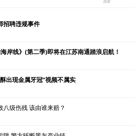
师招聘违规事件
海岸线》(第二季)即将在江苏南通踏浪启航！
桃酥出现金属牙冠”视频不属实
致八级伤残 该由谁来赔？
陷阱 警方斩断黑灰产业链