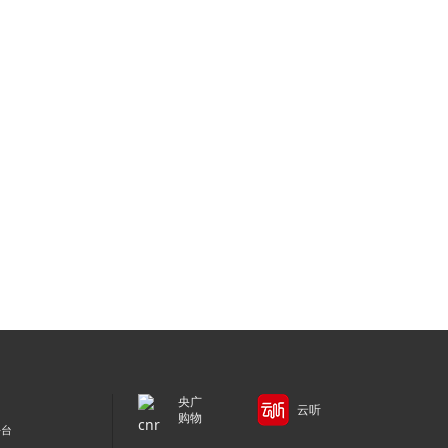
央广
云听
购物
平台