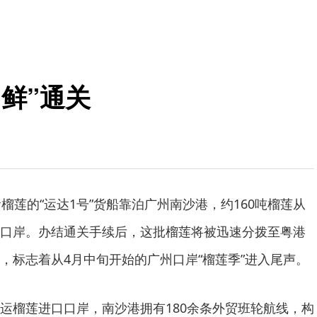
鲜”通关
莲的“运达1号”货船靠泊广州南沙港，约160吨榴莲从
口岸。办结通关手续后，这批榴莲将被迅速分拨至粤港
，标志着从4月中旬开始的广州口岸“榴莲季”进入尾声。
榴莲进口口岸，南沙港拥有180余条外贸班轮航线，构