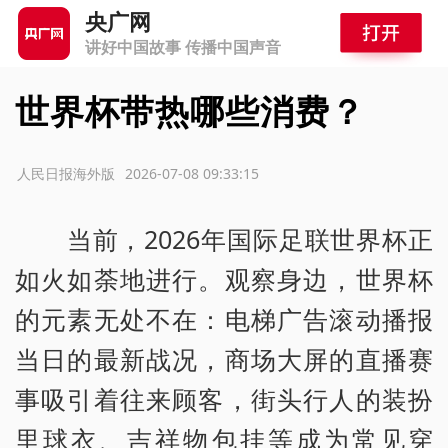
央广网
讲好中国故事 传播中国声音
世界杯带热哪些消费？
源：人民日报海外版
2026-07-08 09:33:15
当前，2026年国际足联世界杯正
如火如荼地进行。观察身边，世界杯
的元素无处不在：电梯广告滚动播报
当日的最新战况，商场大屏的直播赛
事吸引着往来顾客，街头行人的装扮
里球衣、吉祥物包挂等成为常见穿