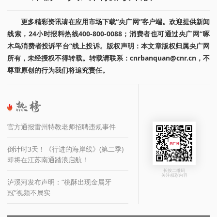
更多精彩资讯请在应用市场下载“央广网”客户端。欢迎提供新闻
线索，24小时报料热线400-800-0088；消费者也可通过央广网“啄
木鸟消费者投诉平台”线上投诉。版权声明：本文章版权归属央广网
所有，未经授权不得转载。转载请联系：cnrbanquan@cnr.cn，不
尊重原创的行为我们将追究责任。
官方通报雷州特教老师招聘违规事件
倒计时3天！《行进的海岸线》(第二季)
即将在江苏南通踏浪启航！
长按二维码
关注精彩内容
泸溪河发布声明：“桃酥出现金属牙
冠”视频不属实