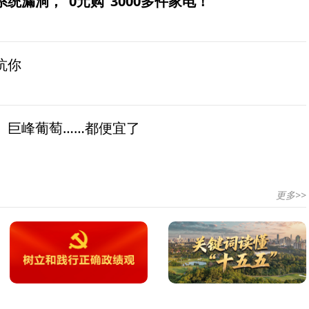
统漏洞，“0元购”3000多件家电！
坑你
、巨峰葡萄……都便宜了
更多>>