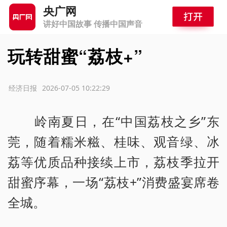
央广网
讲好中国故事 传播中国声音
玩转甜蜜“荔枝+”
源：经济日报
2026-07-05 10:22:29
岭南夏日，在“中国荔枝之乡”东
莞，随着糯米糍、桂味、观音绿、冰
荔等优质品种接续上市，荔枝季拉开
甜蜜序幕，一场“荔枝+”消费盛宴席卷
全城。