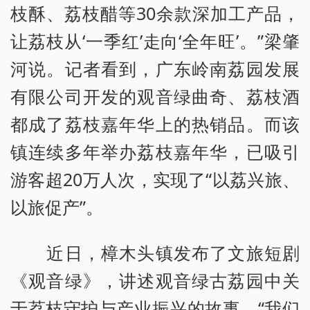
枝酥、荔枝醋等30余款深加工产品，
让荔枝从‘一季红’走向‘全年旺’。”梁肇
河说。记者看到，广东岭南荔园发展
有限公司开发的观音绿曲奇、荔枝酒
都成了荔枝嘉年华上的热销品。而该
镇连续多年举办荔枝嘉年华，已吸引
游客超20万人次，实现了“以荔兴旅、
以旅促产”。
近日，樟木头镇发布了文旅短剧
《观音绿》，讲述观音绿古荔园中关
于荔枝守护与产业振兴的故事。“我们