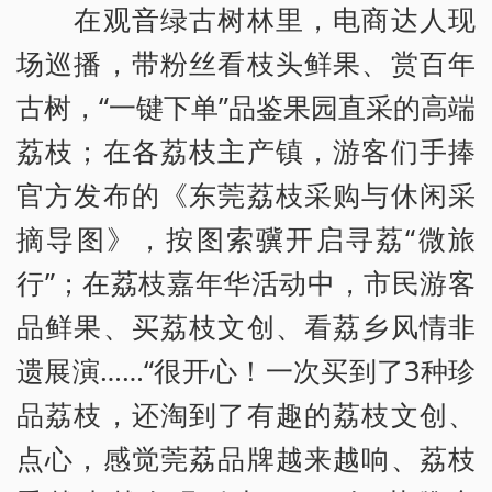
在观音绿古树林里，电商达人现
场巡播，带粉丝看枝头鲜果、赏百年
古树，“一键下单”品鉴果园直采的高端
荔枝；在各荔枝主产镇，游客们手捧
官方发布的《东莞荔枝采购与休闲采
摘导图》，按图索骥开启寻荔“微旅
行”；在荔枝嘉年华活动中，市民游客
品鲜果、买荔枝文创、看荔乡风情非
遗展演……“很开心！一次买到了3种珍
品荔枝，还淘到了有趣的荔枝文创、
点心，感觉莞荔品牌越来越响、荔枝