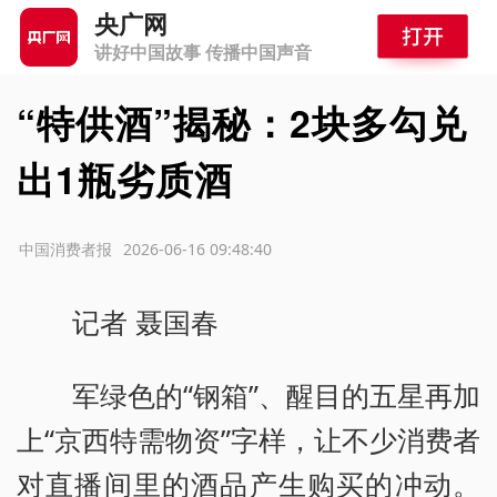
央广网
讲好中国故事 传播中国声音
“特供酒”揭秘：2块多勾兑
出1瓶劣质酒
源：中国消费者报
2026-06-16 09:48:40
记者 聂国春
军绿色的“钢箱”、醒目的五星再加
上“京西特需物资”字样，让不少消费者
对直播间里的酒品产生购买的冲动。