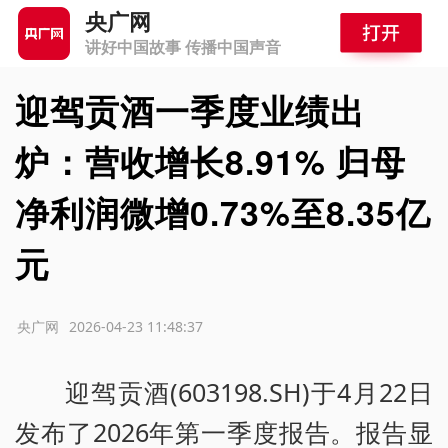
央广网
讲好中国故事 传播中国声音
迎驾贡酒一季度业绩出
炉：营收增长8.91% 归母
净利润微增0.73%至8.35亿
元
源：央广网
2026-04-23 11:48:37
迎驾贡酒(603198.SH)于4月22日
发布了2026年第一季度报告。报告显