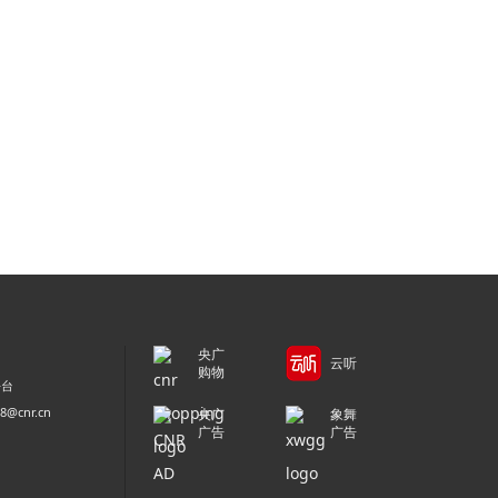
央广
云听
购物
平台
@cnr.cn
央广
象舞
广告
广告