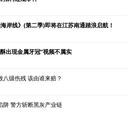
海岸线》(第二季)即将在江苏南通踏浪启航！
桃酥出现金属牙冠”视频不属实
致八级伤残 该由谁来赔？
陷阱 警方斩断黑灰产业链